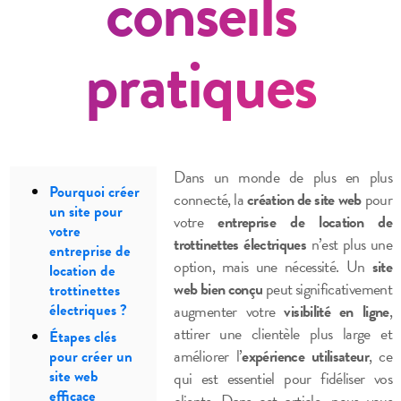
conseils
pratiques
Dans un monde de plus en plus
Pourquoi créer
connecté, la
création de site web
pour
un site pour
votre
entreprise de location de
votre
trottinettes électriques
n’est plus une
entreprise de
option, mais une nécessité. Un
site
location de
web bien conçu
peut significativement
trottinettes
électriques ?
augmenter votre
visibilité en ligne
,
attirer une clientèle plus large et
Étapes clés
améliorer l’
expérience utilisateur
, ce
pour créer un
site web
qui est essentiel pour fidéliser vos
efficace
clients. Dans cet article, nous vous