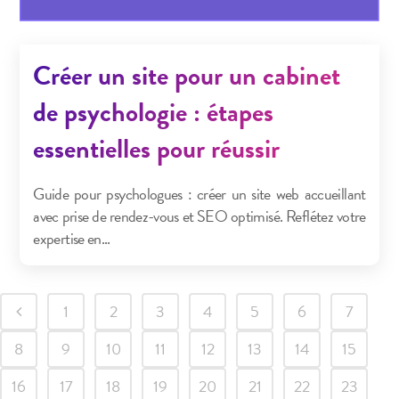
Créer un site pour un cabinet
de psychologie : étapes
essentielles pour réussir
Guide pour psychologues : créer un site web accueillant
avec prise de rendez-vous et SEO optimisé. Reflétez votre
expertise en...
1
2
3
4
5
6
7
8
9
10
11
12
13
14
15
16
17
18
19
20
21
22
23