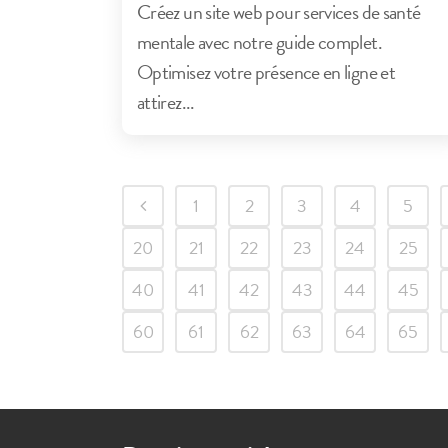
Créez un site web pour services de santé
mentale avec notre guide complet.
Optimisez votre présence en ligne et
attirez...
1
2
3
4
5
20
21
22
23
24
25
40
41
42
43
44
45
60
61
62
63
64
65