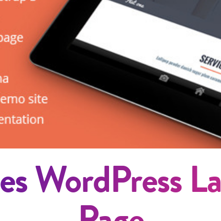
s WordPress La
Page