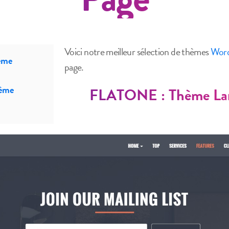
Voici notre meilleur sélection de thèmes
Word
ème
page.
ème
FLATONE : Thème Lan