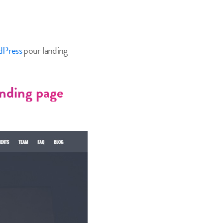
Press
pour landing
ding page