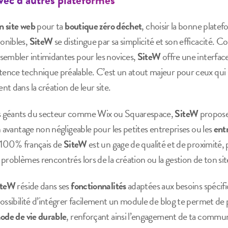
n site web
pour ta
boutique zéro déchet
, choisir la bonne platef
onibles,
SiteW
se distingue par sa simplicité et son efficacité. 
sembler intimidantes pour les novices,
SiteW
offre une interface
nce technique préalable. C’est un atout majeur pour ceux qui 
t dans la création de leur site.
s géants du secteur comme Wix ou Squarespace,
SiteW
propose 
n avantage non négligeable pour les petites entreprises ou les
ent
100% français de
SiteW
est un gage de qualité et de proximité
problèmes rencontrés lors de la création ou la gestion de ton sit
iteW
réside dans ses
fonctionnalités
adaptées aux besoins spécif
possibilité d’intégrer facilement un module de blog te permet de 
ode de vie durable
, renforçant ainsi l’engagement de ta communa