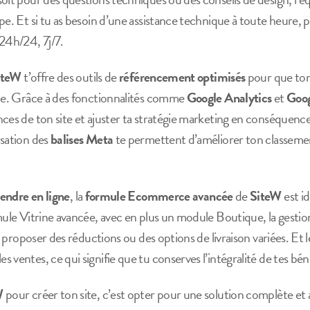
pe. Et si tu as besoin d’une assistance technique à toute heure, pa
 24h/24, 7j/7.
iteW
t’offre des outils de
référencement optimisés
pour que ton 
ble. Grâce à des fonctionnalités comme
Google Analytics
et
Goog
ces de ton site et ajuster ta stratégie marketing en conséquence.
isation des
balises Meta
te permettent d’améliorer ton classeme
endre en ligne
, la
formule Ecommerce avancée
de
SiteW
est id
rmule Vitrine avancée, avec en plus un module Boutique, la gesti
de proposer des réductions ou des options de livraison variées. Et 
 ventes, ce qui signifie que tu conserves l’intégralité de tes bén
W
pour créer ton site, c’est opter pour une solution complète et