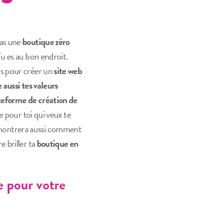
 as une
boutique zéro
Tu es au bon endroit.
as pour créer un
site web
e aussi tes valeurs
teforme de création de
te pour toi qui veux te
montrera aussi comment
e briller ta
boutique en
e pour votre