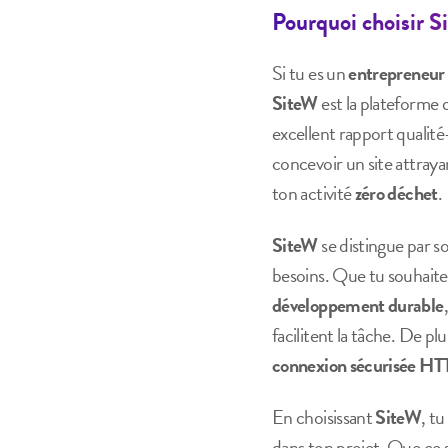
Pourquoi choisir S
Si tu es un
entrepreneur
SiteW
est la plateforme 
excellent rapport qualité
concevoir un site attraya
ton activité
zéro déchet
.
SiteW
se distingue par so
besoins. Que tu souhaite
développement durable
facilitent la tâche. De plu
connexion sécurisée H
En choisissant
SiteW
, t
dans ton projet. Que ce s