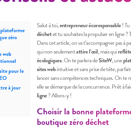
Salut à toi,
entrepreneur écoresponsable
! Tu
 plateforme
déchet
et tu souhaites la propulser en ligne ? 
que zéro
Dans cet article, on va t’accompagner pas à p
qui non seulement
attire l’œil
, mais qui
reflèt
e web
écologiques
. On te parlera de
SiteW
, une
pla
ctionnel
sites web
intuitive et sans prise de tête, parfai
ite pour le
lancer sans compétences techniques. On te 
SEO
elle se démarque de la concurrence. Prêt à fair
tre à jour
ligne
? Allons-y !
Choisir la bonne plateform
boutique zéro déchet