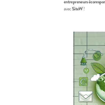
entrepreneurs écorespo
avec
SiteW
!