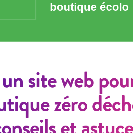
 un site web pour
utique zéro déche
conseils et astuce