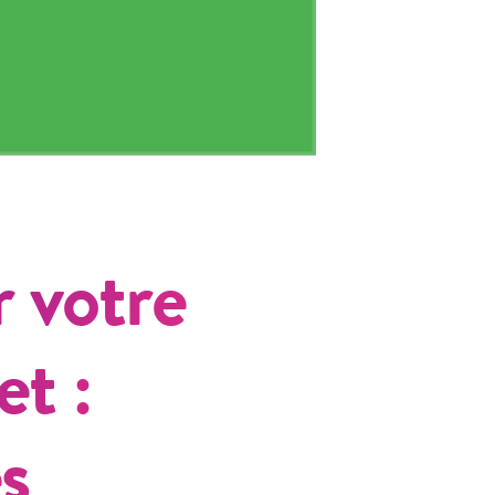
 votre
t :
s