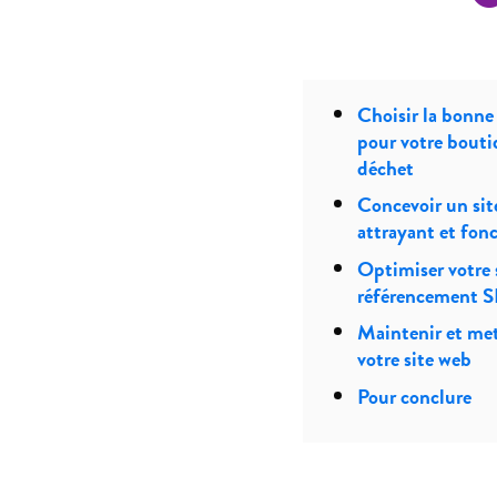
Choisir la bonne
pour votre bouti
déchet
Concevoir un sit
attrayant et fon
Optimiser votre s
référencement 
Maintenir et met
votre site web
Pour conclure