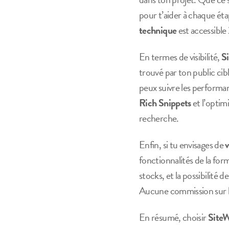
pour t’aider à chaque éta
technique
est accessible
En termes de visibilité,
S
trouvé par ton public ci
peux suivre les performan
Rich Snippets
et l’optim
recherche.
Enfin, si tu envisages de
v
fonctionnalités de la fo
stocks, et la possibilité 
Aucune commission sur les
En résumé, choisir
Site