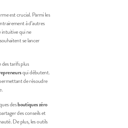
orme est crucial. Parmi les
Contrairement à d’autres
 intuitive qui ne
souhaitent se lancer
des tarifs plus
repreneurs
qui débutent.
, permettant de résoudre
e.
iques des
boutiques zéro
partager des conseils et
uté. De plus, les outils