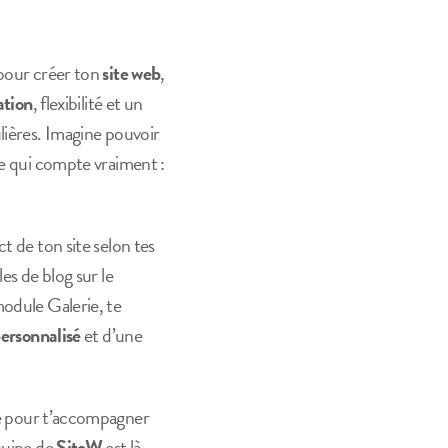
 pour créer ton
site web
,
ation
, flexibilité et un
lières. Imagine pouvoir
ce qui compte vraiment :
t de ton site selon tes
es de blog sur le
module Galerie, te
ersonnalisé
et d’une
e pour t’accompagner
équipe de
SiteW
est là