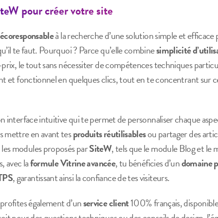
iteW pour créer votre site
 écoresponsable
à la recherche d’une solution simple et efficace
qu’il te faut. Pourquoi ? Parce qu’elle combine
simplicité d’utilis
-prix, le tout sans nécessiter de compétences techniques particu
nt et fonctionnel en quelques clics, tout en te concentrant sur 
n interface intuitive qui te permet de personnaliser chaque aspec
s mettre en avant tes
produits réutilisables
ou partager des articl
, les modules proposés par
SiteW
, tels que le module Blog et le 
s, avec la
formule Vitrine avancée
, tu bénéficies d’un
domaine p
TTPS
, garantissant ainsi la confiance de tes visiteurs.
u profites également d’un
service client
100% français, disponibl
oit pour des questions techniques ou des conseils de design, l’