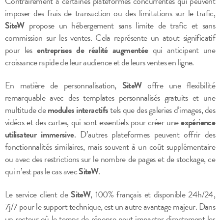
Contrairement à certaines plateformes concurrentes qui peuvent
imposer des frais de transaction ou des limitations sur le trafic,
SiteW
propose un hébergement sans limite de trafic et sans
commission sur les ventes. Cela représente un atout significatif
pour les
entreprises de réalité augmentée
qui anticipent une
croissance rapide de leur audience et de leurs ventes en ligne.
En matière de personnalisation,
SiteW
offre une flexibilité
remarquable avec des templates personnalisés gratuits et une
multitude de
modules interactifs
tels que des galeries d’images, des
vidéos et des cartes, qui sont essentiels pour créer une
expérience
utilisateur immersive
. D’autres plateformes peuvent offrir des
fonctionnalités similaires, mais souvent à un coût supplémentaire
ou avec des restrictions sur le nombre de pages et de stockage, ce
qui n’est pas le cas avec
SiteW
.
Le service client de
SiteW
, 100% français et disponible 24h/24,
7j/7 pour le support technique, est un autre avantage majeur. Dans
un secteur où le temps de réponse peut impacter directement les