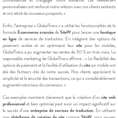
personnalisées ont renforcé notre relation avec nos clients existants
et ont attiré de nouveaux prospects. »
Enfin, l’entreprise « GlobalTrans » a utilisé les fonctionnalités de la
formule
Ecommerce avancée
de
SiteW
pour lancer une
boutique
en ligne
de services de traduction. En intégrant des options de
paiement variées et en optimisant leur
site
pour les mobiles,
GlobalTrans a pu augmenter ses ventes de 30 % en trois mois. Le
responsable marketing de GlobalTrans affirme : « La flexibilité des
options de paiement et la facilité d’utilisation du
site
sur mobile ont
été des facteurs clés de notre succès. Nos clients apprécient la
simplicité et la sécurité des transactions, ce qui a considérablement
augmenté notre taux de conversion. »
Ces exemples montrent clairement que la création d’un
site web
professionnel
et bien optimisé peut avoir un impact significatif sur
le succès d’une
entreprise de services de traduction
. En utilisant
une
plateforme de création de site
comme
SiteW
, vous pouvez