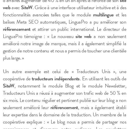
d’affaires augmenter de 40 % en un an après la refonte de son
site
web
avec
SiteW
. Grâce à une interface utilisateur intuitive et à des
fonctionnalités avancées telles que le module
multilingue
et les
balises Meta SEO automatiques, LinguaPro a pu améliorer son
référencement
et attirer un public international. Le directeur de
LinguaPro témoigne : « Le nouveau
site web
a non seulement
amélioré notre image de marque, mais il a également simplifié la
gestion de notre contenu et nous a permis de toucher une clientèle
plus large. »
Un autre exemple est celui de « Traducteurs Unis », une
coopérative de
traducteurs indépendants
. En utilisant les outils de
SiteW
, notamment le module Blog et le module Newsletter,
Traducteurs Unis a réussi à augmenter son trafic web de 50 % en
six mois. Le contenu régulier et pertinent publié sur leur blog a non
seulement amélioré leur
référencement
, mais a également établi
leur expertise dans le domaine de la traduction. Un membre de la
coopérative explique : « Le blog nous a permis de partager nos
connaissances et d’engager notre audience. Les newsletters