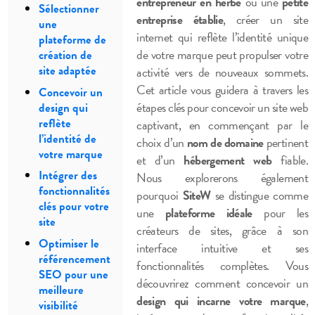
entrepreneur en herbe
ou une
petite
Sélectionner
entreprise établie
, créer un site
une
internet qui reflète l’identité unique
plateforme de
de votre marque peut propulser votre
création de
site adaptée
activité vers de nouveaux sommets.
Cet article vous guidera à travers les
Concevoir un
étapes clés pour concevoir un site web
design qui
reflète
captivant, en commençant par le
l’identité de
choix d’un
nom de domaine
pertinent
votre marque
et d’un
hébergement web
fiable.
Intégrer des
Nous explorerons également
fonctionnalités
pourquoi
SiteW
se distingue comme
clés pour votre
une
plateforme idéale
pour les
site
créateurs de sites, grâce à son
Optimiser le
interface intuitive et ses
référencement
fonctionnalités complètes. Vous
SEO pour une
découvrirez comment concevoir un
meilleure
design qui incarne votre marque
,
visibilité