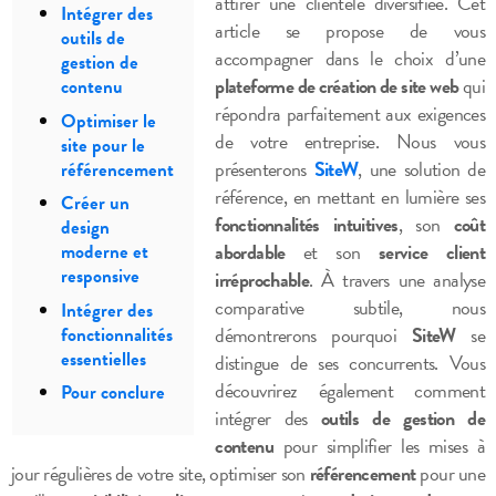
attirer une clientèle diversifiée. Cet
Intégrer des
article se propose de vous
outils de
accompagner dans le choix d’une
gestion de
plateforme de création de site web
qui
contenu
répondra parfaitement aux exigences
Optimiser le
de votre entreprise. Nous vous
site pour le
présenterons
SiteW
, une solution de
référencement
référence, en mettant en lumière ses
Créer un
fonctionnalités intuitives
, son
coût
design
abordable
et son
service client
moderne et
responsive
irréprochable
. À travers une analyse
comparative subtile, nous
Intégrer des
démontrerons pourquoi
SiteW
se
fonctionnalités
essentielles
distingue de ses concurrents. Vous
découvrirez également comment
Pour conclure
intégrer des
outils de gestion de
contenu
pour simplifier les mises à
jour régulières de votre site, optimiser son
référencement
pour une