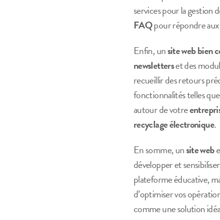
services pour la gestion d
FAQ
pour répondre aux q
Enfin, un
site web bien 
newsletters
et des module
recueillir des retours pr
fonctionnalités telles 
autour de votre
entrepri
recyclage électronique
.
En somme, un
site web
e
développer et sensibiliser
plateforme éducative, ma
d’optimiser vos opératio
comme une solution idéale