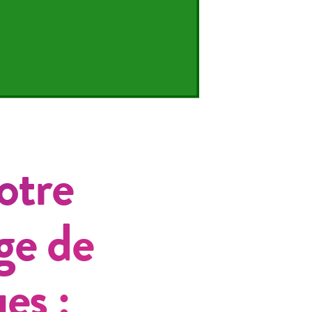
otre
ge de
es :