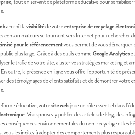
eprise
, tout en servant de plateforme éducative pour sensibiliser 
ue
.
web
accroît la
visibilité
de votre
entreprise de recyclage électron
es consommateurs se tournent vers Internet pour rechercher des
timisé pour le référencement
vous permet de vous démarquer da
 public plus large. Grâce à des outils comme
Google Analytics
e
yser le trafic de votre site, ajuster vos stratégies marketing et a
En outre, la présence en ligne vous offre l’opportunité de prése
cher des témoignages de clients satisfaits et de démontrer votre 
ue
.
teforme éducative, votre
site web
joue un rôle essentiel dans l’éd
lectronique
. Vous pouvez y publier des articles de blog, des info
nt les conséquences environnementales du non-recyclage et les bé
, vous les incitez à adopter des comportements plus responsables