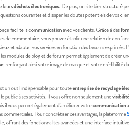
e leurs
déchets électroniques
. De plus, un site bien structuré p
uestions courantes et dissiper les doutes potentiels de vos clien
conçu
facilite la
communication
avec vos clients. Grâce à des
for
s de commentaire, vous pouvez établir une relation de confiance
écieux et adapter vos services en fonction des besoins exprimés. L
que les modules de blog et de forum permet également de créer
se
, renforçant ainsi votre image de marque et votre crédibilité d
st un outil indispensable pour toute
entreprise de recyclage él
 le public à ses activités. Il vous offre non seulement une
visibilit
is il vous permet également d’améliorer votre
communication
a
ns commerciales. Pour concrétiser ces avantages, la plateforme
, offrant des fonctionnalités avancées et une interface intuitiv