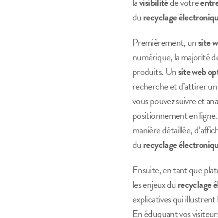
la
visibilité
de votre
entr
du
recyclage électroniq
Premièrement, un
site 
numérique, la majorité d
produits. Un
site web op
recherche et d’attirer un
vous pouvez suivre et anal
positionnement en ligne. 
manière détaillée, d’affi
du
recyclage électroniq
Ensuite, en tant que pla
les enjeux du
recyclage é
explicatives qui illustre
En éduquant vos visiteurs