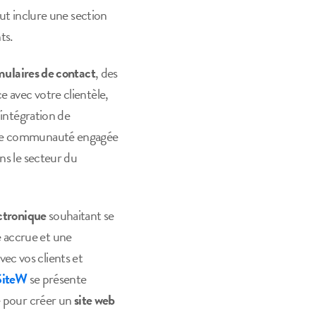
eut inclure une section
ts.
mulaires de contact
, des
 avec votre clientèle,
’intégration de
 une communauté engagée
ans le secteur du
ectronique
souhaitant se
é
accrue et une
vec vos clients et
SiteW
se présente
e pour créer un
site web