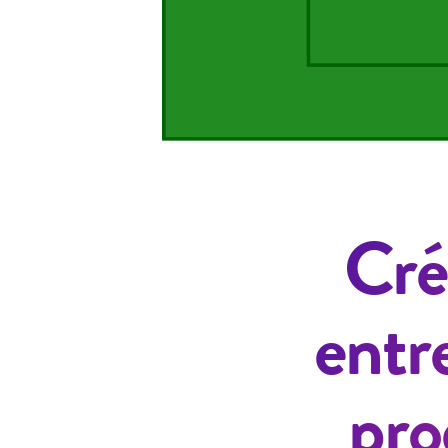
Cré
entr
pro