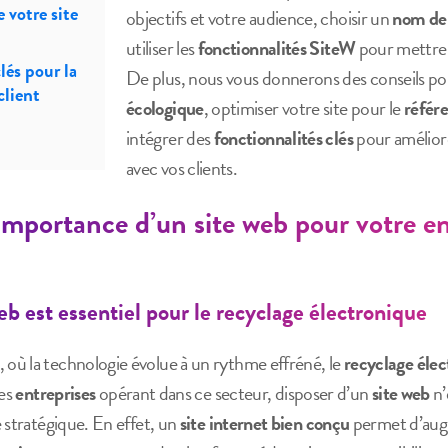
 votre site
objectifs et votre audience, choisir un
nom de
utiliser les
fonctionnalités SiteW
pour mettre e
lés pour la
De plus, nous vous donnerons des conseils p
lient
écologique
, optimiser votre site pour le
référ
intégrer des
fonctionnalités clés
pour amélior
avec vos clients.
mportance d’un site web pour votre en
eb est essentiel pour le recyclage électronique
ù la technologie évolue à un rythme effréné, le
recyclage éle
les
entreprises
opérant dans ce secteur, disposer d’un
site web
n’
 stratégique. En effet, un
site internet bien conçu
permet d’aug