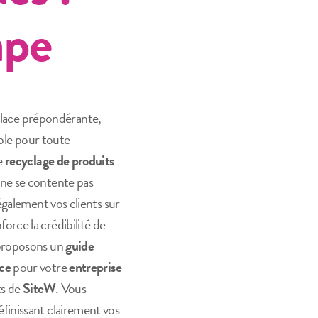
ape
lace prépondérante,
le pour toute
le
recyclage de produits
ne se contente pas
également vos clients sur
force la crédibilité de
 proposons un
guide
ace
pour votre
entreprise
ts de
SiteW
. Vous
éfinissant clairement vos