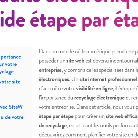
ide étape par ét
Dans un monde où le numérique prend une p
mportance
posséder un
site web
est devenu incontournab
ur votre
entreprise
, y compris celles spécialisées dans 
yclage
électroniques
. Un
site internet professionnel
votre site
d’accroître votre
visibilité en ligne
, il éduque 
l’importance du
recyclage électronique
et ren
votre entreprise. Dans cet article, nous vous
avec SiteW
étape par étape
pour créer un
site web effic
u de votre
de recyclage
, en utilisant les outils performan
découvrirez comment planifier votre site en d