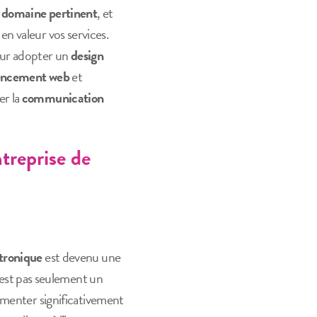
 domaine pertinent
, et
n valeur vos services.
our adopter un
design
encement web
et
er la
communication
treprise de
ctronique
est devenu une
est pas seulement un
menter significativement