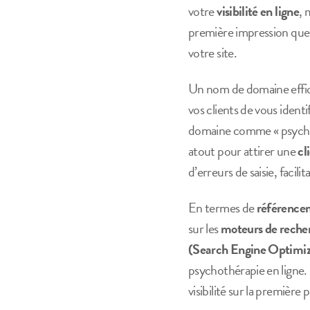
votre
visibilité en ligne
, 
première impression que vo
votre site.
Un nom de domaine effica
vos clients de vous ident
domaine comme « psychothe
atout pour attirer une
cl
d’erreurs de saisie, facilit
En termes de
référence
sur les
moteurs de reche
(Search Engine Optimiz
psychothérapie en ligne. 
visibilité sur la première