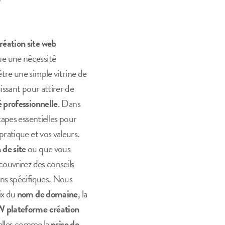
réation site web
ue une nécessité
tre une simple vitrine de
issant pour attirer de
é professionnelle
. Dans
tapes essentielles pour
pratique et vos valeurs.
 de site
ou que vous
couvrirez des conseils
ins spécifiques. Nous
ix du
nom de domaine
, la
W plateforme création
ielles comme la
prise de