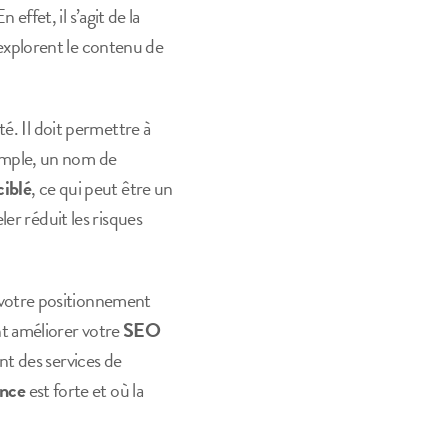
effet, il s’agit de la
n’explorent le contenu de
té. Il doit permettre à
exemple, un nom de
iblé
, ce qui peut être un
er réduit les risques
 votre positionnement
t améliorer votre
SEO
nt des services de
ence
est forte et où la