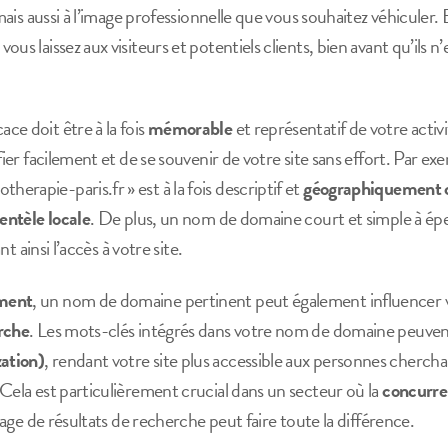
mais aussi à l’image professionnelle que vous souhaitez véhiculer. En 
us laissez aux visiteurs et potentiels clients, bien avant qu’ils 
ce doit être à la fois
mémorable
et représentatif de votre activi
ifier facilement et de se souvenir de votre site sans effort. Par 
rapie-paris.fr » est à la fois descriptif et
géographiquement c
ientèle locale
. De plus, un nom de domaine court et simple à épel
ant ainsi l’accès à votre site.
ment
, un nom de domaine pertinent peut également influencer
rche
. Les mots-clés intégrés dans votre nom de domaine peuven
ation)
, rendant votre site plus accessible aux personnes chercha
Cela est particulièrement crucial dans un secteur où la
concurr
 page de résultats de recherche peut faire toute la différence.