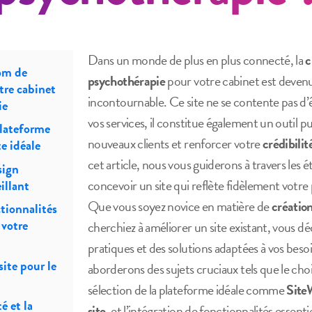
Dans un monde de plus en plus connecté, la
c
om de
psychothérapie
pour votre cabinet est deven
tre cabinet
incontournable. Ce site ne se contente pas d’ê
ie
vos services, il constitue également un outil pu
plateforme
nouveaux clients et renforcer votre
crédibilit
te idéale
cet article, nous vous guiderons à travers les é
sign
concevoir un site qui reflète fidèlement votre 
illant
Que vous soyez novice en matière de
création
tionnalités
 votre
cherchiez à améliorer un site existant, vous dé
pratiques et des solutions adaptées à vos beso
ite pour le
aborderons des sujets cruciaux tels que le cho
sélection de la plateforme idéale comme
Site
é et la
site
, et l’intégration de fonctionnalités essent