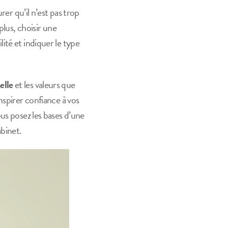
rer qu’il n’est pas trop
plus, choisir une
ité et indiquer le type
elle
et les valeurs que
nspirer confiance à vos
us posez les bases d’une
abinet.