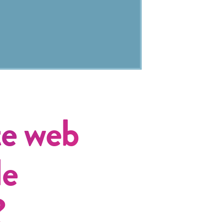
te web
de
?