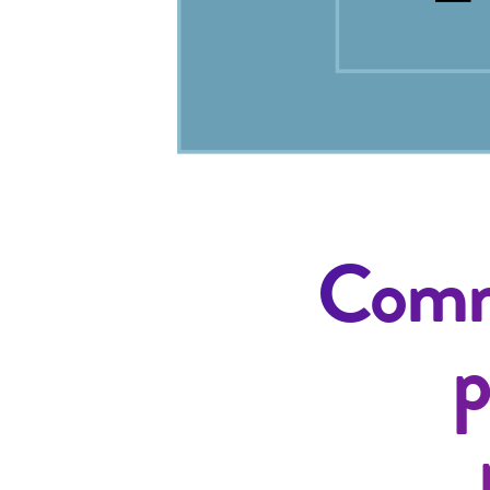
Comme
p