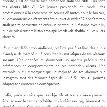
Ensuite, il est crucial de bien cerner ton
audience cible
. Qui sont
tes
clients idéaux
? Des jeunes passionnés de mode, des
professionnels à la recherche de tenues élégantes pour le bureau,
ou des amateurs de vêtements éthiques et durables? Connaître ton
audience
te permettra de créer un contenu qui résonne avec elle,
que ce soit à travers le
ton employé
, les
visuels choisis
, ou les sujets
abordés.
Pour bien définir ton
audience
, n’hésite pas à utiliser des outils
d’
analyse de marché
ou à consulter les
statistiques de tes réseaux
sociaux
. Ces données te donneront un aperçu précieux des
préférences et comportements de tes potentiels
clients
. Par
exemple, si tu remarques que la majorité de tes abonnés sur
Instagram sont des femmes âgées de 25 à 34 ans, tu pourras
adapter ton contenu en conséquence.
Enfin, garde en tête que tes
objectifs
et ton
audience
peuvent
évoluer avec le temps. N’hésite pas à réévaluer régulièrement ta
stratégie
pour t’assurer qu’elle est toujours en phase avec tes