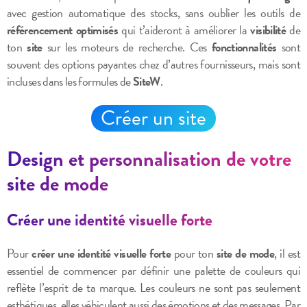
avec gestion automatique des stocks, sans oublier les outils de
référencement optimisés
qui t’aideront à améliorer la
visibilité
de
ton
site
sur les moteurs de recherche. Ces
fonctionnalités
sont
souvent des options payantes chez d’autres fournisseurs, mais sont
incluses dans les formules de
SiteW
.
Créer un site
Design et personnalisation de votre
site de mode
Créer une identité visuelle forte
Pour
créer une identité visuelle forte
pour ton
site de mode
, il est
essentiel de commencer par définir une palette de couleurs qui
reflète l’esprit de ta marque. Les couleurs ne sont pas seulement
esthétiques, elles véhiculent aussi des émotions et des messages. Par