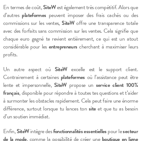
En termes de coût,
SiteW
est également très compétitif. Alors que
d’autres
plateformes
peuvent imposer des frais cachés ou des
commissions sur les ventes,
SiteW
offre une transparence totale
avec des forfaits sans commission sur les ventes. Cela signifie que
chaque euro gagné te revient entièrement, ce qui est un atout
considérable pour les
entrepreneurs
cherchant à maximiser leurs
profits.
Un autre aspect où
SiteW
excelle est le support client.
Contrairement à certaines
plateformes
où l’assistance peut être
lente et impersonnelle,
SiteW
propose un
service client 100%
français
, disponible pour répondre à toutes tes questions et t’aider
à surmonter les obstacles rapidement. Cela peut faire une énorme
différence, surtout lorsque tu lances ton
site
et que tu as besoin
d’un soutien immédiat.
Enfin,
SiteW
intègre des
fonctionnalités essentielles
pour le
secteur
de la mode
, comme la possibilité de créer une
boutique en ligne