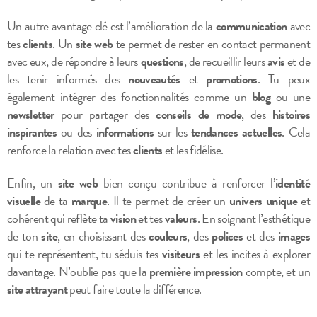
Un autre avantage clé est l’amélioration de la
communication
avec
tes
clients
. Un
site web
te permet de rester en contact permanent
avec eux, de répondre à leurs
questions
, de recueillir leurs
avis
et de
les tenir informés des
nouveautés
et
promotions
. Tu peux
également intégrer des fonctionnalités comme un
blog
ou une
newsletter
pour partager des
conseils de mode
, des
histoires
inspirantes
ou des
informations
sur les
tendances actuelles
. Cela
renforce la relation avec tes
clients
et les fidélise.
Enfin, un
site web
bien conçu contribue à renforcer l’
identité
visuelle
de ta
marque
. Il te permet de créer un
univers unique
et
cohérent qui reflète ta
vision
et tes
valeurs
. En soignant l’esthétique
de ton
site
, en choisissant des
couleurs
, des
polices
et des
images
qui te représentent, tu séduis tes
visiteurs
et les incites à explorer
davantage. N’oublie pas que la
première impression
compte, et un
site attrayant
peut faire toute la différence.