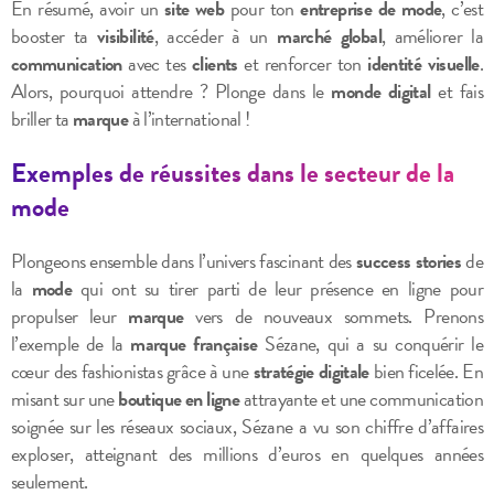
En résumé, avoir un
site web
pour ton
entreprise de mode
, c’est
booster ta
visibilité
, accéder à un
marché global
, améliorer la
communication
avec tes
clients
et renforcer ton
identité visuelle
.
Alors, pourquoi attendre ? Plonge dans le
monde digital
et fais
briller ta
marque
à l’international !
Exemples de réussites dans le secteur de la
mode
Plongeons ensemble dans l’univers fascinant des
success stories
de
la
mode
qui ont su tirer parti de leur présence en ligne pour
propulser leur
marque
vers de nouveaux sommets. Prenons
l’exemple de la
marque française
Sézane, qui a su conquérir le
cœur des fashionistas grâce à une
stratégie digitale
bien ficelée. En
misant sur une
boutique en ligne
attrayante et une communication
soignée sur les réseaux sociaux, Sézane a vu son chiffre d’affaires
exploser, atteignant des millions d’euros en quelques années
seulement.