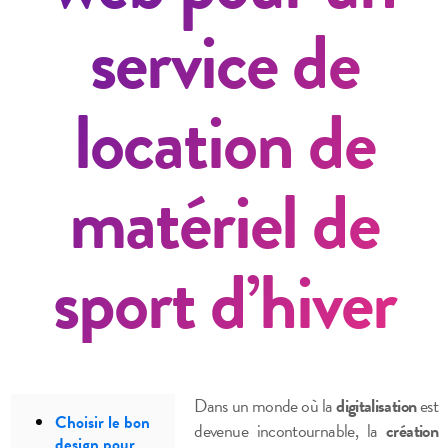
service de
location de
matériel de
sport d’hiver
Dans un monde où la
digitalisation
est
Choisir le bon
devenue incontournable, la
création
design pour