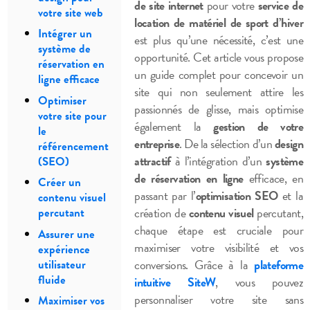
de site internet
pour votre
service de
votre site web
location de matériel de sport d’hiver
Intégrer un
est plus qu’une nécessité, c’est une
système de
opportunité. Cet article vous propose
réservation en
un guide complet pour concevoir un
ligne efficace
site qui non seulement attire les
Optimiser
passionnés de glisse, mais optimise
votre site pour
également la
gestion de votre
le
entreprise
. De la sélection d’un
design
référencement
attractif
à l’intégration d’un
système
(SEO)
de réservation en ligne
efficace, en
Créer un
passant par l’
optimisation SEO
et la
contenu visuel
création de
contenu visuel
percutant,
percutant
chaque étape est cruciale pour
Assurer une
maximiser votre visibilité et vos
expérience
conversions. Grâce à la
plateforme
utilisateur
fluide
intuitive SiteW
, vous pouvez
personnaliser votre site sans
Maximiser vos