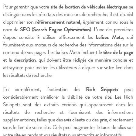
Pour garantir que votre
site de location de véhicules électriques
se
distingue dans les résultats des moteurs de recherche, il est crucial
d’optimiser son
référencement naturel
, également connu sous le
nom de
SEO (Search Engine Optimization)
. L’une des premières
étapes consiste à utiliser efficacement les
balises Meta
, qui
fournissent aux moteurs de recherche des informations clés sur le
contenu de vos pages. Les balises Meta incluent le
titre de la page
et la
description
, qui doivent être rédigés de manière concise et
attrayante pour inciter les utilisateurs à cliquer sur votre lien dans
les résultats de recherche.
En complément, l’activation des
Rich Snippets
peut
considérablement améliorer la visibilité de votre site. Les Rich
Snippets sont des extraits enrichis qui apparaissent dans les
résultats de recherche et fournissent des informations
supplémentaires, telles que des
avis clients
ou des
prix
, directement
sous le lien de votre site. Cela peut augmenter le taux de clics sur
votre site en rendant vos résultats plus attractifs et informatifs.