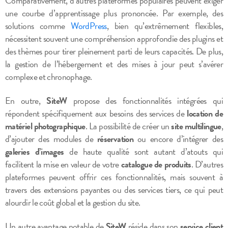
Comparativement, d’autres plateformes populaires peuvent exiger
une courbe d’apprentissage plus prononcée. Par exemple, des
solutions comme
WordPress
, bien qu’extrêmement flexibles,
nécessitent souvent une compréhension approfondie des plugins et
des thèmes pour tirer pleinement parti de leurs capacités. De plus,
la gestion de l’hébergement et des mises à jour peut s’avérer
complexe et chronophage.
En outre,
SiteW
propose des fonctionnalités intégrées qui
répondent spécifiquement aux besoins des services de
location de
matériel photographique
. La possibilité de créer un
site multilingue
,
d’ajouter des modules de
réservation
ou encore d’intégrer des
galeries d’images
de haute qualité sont autant d’atouts qui
facilitent la mise en valeur de votre
catalogue de produits
. D’autres
plateformes peuvent offrir ces fonctionnalités, mais souvent à
travers des extensions payantes ou des services tiers, ce qui peut
alourdir le coût global et la gestion du site.
Un autre avantage notable de
SiteW
réside dans son
service client