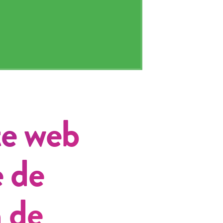
te web
e de
n de