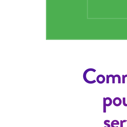
Comme
pou
ser