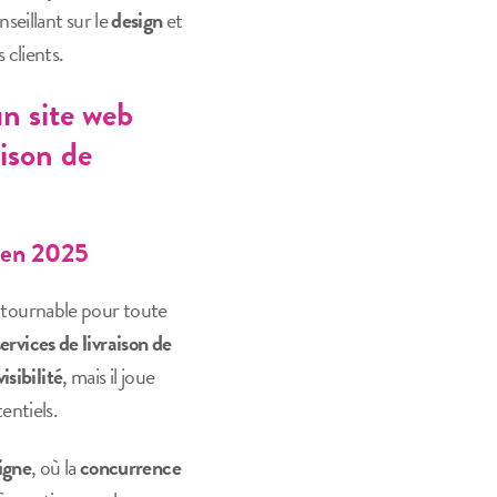
seillant sur le
design
et
s clients.
n site web
aison de
l en 2025
ntournable pour toute
ervices de livraison de
visibilité
, mais il joue
entiels.
igne
, où la
concurrence