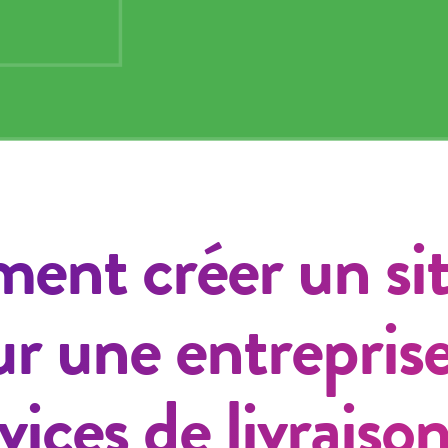
nt créer un si
r une entrepris
vices de livraiso