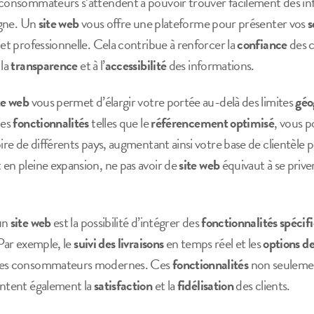
 consommateurs s’attendent à pouvoir trouver facilement des inf
igne. Un
site web
vous offre une plateforme pour présenter vos
s
et professionnelle. Cela contribue à renforcer la
confiance
des c
 la
transparence
et à l’
accessibilité
des informations.
te web
vous permet d’élargir votre portée au-delà des limites
géo
des
fonctionnalités
telles que le
référencement optimisé
, vous p
oire de différents pays, augmentant ainsi votre base de clientèle
 en pleine expansion, ne pas avoir de
site web
équivaut à se priver
’un
site web
est la possibilité d’intégrer des
fonctionnalités spécif
 Par exemple, le
suivi des livraisons
en temps réel et les
options d
 des consommateurs modernes. Ces
fonctionnalités
non seulement
entent également la
satisfaction
et la
fidélisation
des clients.