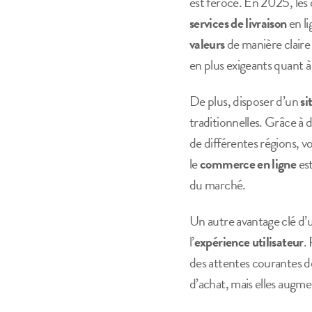
est féroce. En 2025, les
services de livraison
en l
valeurs
de manière claire 
en plus exigeants quant à
De plus, disposer d’un
si
traditionnelles. Grâce à 
de différentes régions, v
le
commerce en ligne
est
du marché.
Un autre avantage clé d
l’
expérience utilisateur
.
des attentes courantes
d’achat, mais elles augm