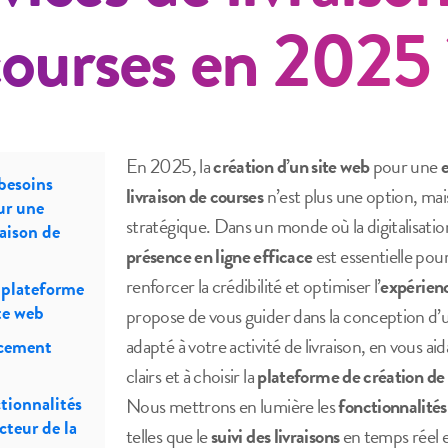
courses en 2025 
En 2025, la
création d’un site web
pour une
e
besoins
livraison de courses
n’est plus une option, mai
ur une
stratégique. Dans un monde où la digitalisati
raison de
présence en ligne efficace
est essentielle pour 
renforcer la crédibilité et optimiser l’
expérienc
 plateforme
te web
propose de vous guider dans la conception d’
adapté à votre activité de livraison, en vous aid
acement
clairs et à choisir la
plateforme de création de 
tionnalités
Nous mettrons en lumière les
fonctionnalités
cteur de la
telles que le
suivi des livraisons
en temps réel e