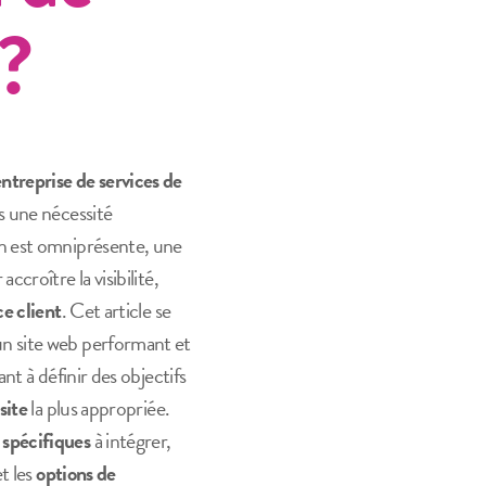
?
ntreprise de services de
s une nécessité
on est omniprésente, une
accroître la visibilité,
e client
. Cet article se
un site web performant et
ant à définir des objectifs
site
la plus appropriée.
 spécifiques
à intégrer,
t les
options de