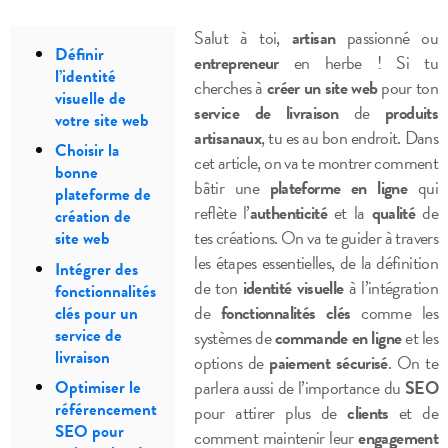
Salut à toi,
artisan
passionné ou
Définir
entrepreneur
en herbe ! Si tu
l’identité
cherches à
créer un site web
pour ton
visuelle de
service de livraison
de
produits
votre site web
artisanaux
, tu es au bon endroit. Dans
Choisir la
cet article, on va te montrer comment
bonne
bâtir une
plateforme en ligne
qui
plateforme de
reflète l’
authenticité
et la
qualité
de
création de
tes créations. On va te guider à travers
site web
les étapes essentielles, de la définition
Intégrer des
de ton
identité visuelle
à l’intégration
fonctionnalités
de
fonctionnalités clés
comme les
clés pour un
service de
systèmes de
commande en ligne
et les
livraison
options de
paiement sécurisé
. On te
parlera aussi de l’importance du
SEO
Optimiser le
référencement
pour attirer plus de
clients
et de
SEO pour
comment maintenir leur
engagement