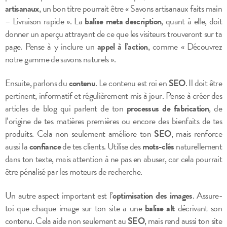
artisanaux
, un bon titre pourrait être « Savons artisanaux faits main
– Livraison rapide ». La
balise meta description
, quant à elle, doit
donner un aperçu attrayant de ce que les visiteurs trouveront sur ta
page. Pense à y inclure un
appel à l’action
, comme « Découvrez
notre gamme de savons naturels ».
Ensuite, parlons du
contenu
. Le contenu est roi en
SEO
. Il doit être
pertinent, informatif et régulièrement mis à jour. Pense à créer des
articles de blog qui parlent de ton
processus de fabrication
, de
l’origine de tes matières premières ou encore des bienfaits de tes
produits. Cela non seulement améliore ton
SEO
, mais renforce
aussi la
confiance
de tes clients. Utilise des
mots-clés
naturellement
dans ton texte, mais attention à ne pas en abuser, car cela pourrait
être pénalisé par les moteurs de recherche.
Un autre aspect important est l’
optimisation des images
. Assure-
toi que chaque image sur ton site a une
balise alt
décrivant son
contenu. Cela aide non seulement au
SEO
, mais rend aussi ton site