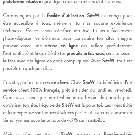
plateforme intuitive
qui a déjà séduit des milliers d’utilisateurs.
Commençons par la
facilité d’utilisation
.
SiteW
est conçu pour
être accessible à tous, même si tu n’as aucune expérience
technique. Grâce à son interface intuitive, tu peux facilement
glisser-déposer les éléments pour construire ton site. Imagine
pouvoir créer une
vitrine en ligne
qui reflète parfaitement
l’authenticité et la qualité de tes
produits artisanaux
, sans te casser
la tête avec des lignes de code compliquées. Avec
SiteW
, tout est
possible en quelques clics.
Ensuite, parlons du
service client
. Chez
SiteW
, tu bénéficies d’un
service client 100% français
, prêt à t’aider du lundi au vendredi.
Que tu aies une question technique ou besoin de conseils pour
optimiser ton site, l’équipe de
SiteW
est là pour toi. Leur réactivité
et leur expertise sont souvent saluées par les utilisateurs, comme en
témoigne leur excellente note de 4.7/5 sur Trustpilot.
Mais ce n’est pas tout !
SiteW
propose des
fonctionnalités