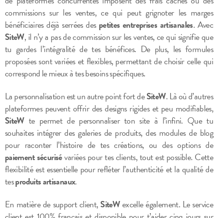
de plateformes concurrentes imposent des frais cachés ou des
commissions sur les ventes, ce qui peut grignoter les marges
bénéficiaires déjà serrées des
petites entreprises artisanales
. Avec
SiteW
, il n’y a pas de commission sur les ventes, ce qui signifie que
tu gardes l’intégralité de tes bénéfices. De plus, les formules
proposées sont variées et flexibles, permettant de choisir celle qui
correspond le mieux à tes besoins spécifiques.
La personnalisation est un autre point fort de
SiteW
. Là où d’autres
plateformes peuvent offrir des designs rigides et peu modifiables,
SiteW
te permet de personnaliser ton site à l’infini. Que tu
souhaites intégrer des galeries de produits, des modules de blog
pour raconter l’histoire de tes créations, ou des options de
paiement sécurisé
variées pour tes clients, tout est possible. Cette
flexibilité est essentielle pour refléter l’authenticité et la qualité de
tes
produits artisanaux
.
En matière de support client,
SiteW
excelle également. Le service
client est 100% français et disponible pour t’aider cinq jours sur