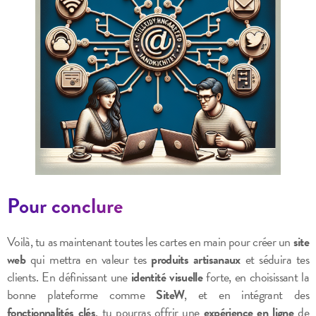
Pour conclure
Voilà, tu as maintenant toutes les cartes en main pour créer un
site
web
qui mettra en valeur tes
produits artisanaux
et séduira tes
clients. En définissant une
identité visuelle
forte, en choisissant la
bonne plateforme comme
SiteW
, et en intégrant des
fonctionnalités clés
, tu pourras offrir une
expérience en ligne
de