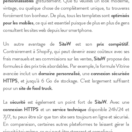
personnalisables
gratuitement. Que tu veuilles un look moderne,
vintage, ou quelque chose de complètement unique, tu trouveras
forcément ton bonheur. De plus, tous les templates sont
optimisés
pour les mobiles
, ce qui est essentiel puisque de plus en plus de gens
consultent les sites web depuis leur smartphone.
Un autre avantage de
SiteW
est son
prix compétitif
.
Contrairement à Shopify, qui peut devenir assez coûteux avec ses
frais mensuels et ses commissions sur les ventes,
SiteW
propose des
formules à des prix très abordables. Par exemple, la formule Vitrine
avancée inclut un
domaine personnalisé
, une
connexion sécurisée
HTTPS
, et jusqu’à 6 Go de stockage. C’est largement suffisant
pour un
site de food truck
.
La
sécurité
est également un point fort de
SiteW
. Avec une
connexion HTTPS
et un
service technique
disponible 24h/24 et
7j/7, tu peux être sûr que ton site sera toujours en ligne et sécurisé.
En comparaison, certaines autres plateformes te laissent gérer la
sécurité toi-même, ce qui peut être stressant et compliqué.