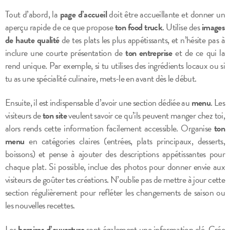
Tout d’abord, la
page d’accueil
doit être accueillante et donner un
aperçu rapide de ce que propose
ton food truck
. Utilise des
images
de haute qualité
de tes plats les plus appétissants, et n’hésite pas à
inclure une courte présentation de
ton entreprise
et de ce qui la
rend unique. Par exemple, si tu utilises des ingrédients locaux ou si
tu as une spécialité culinaire, mets-le en avant dès le début.
Ensuite, il est indispensable d’avoir une section dédiée au
menu
. Les
visiteurs de
ton site
veulent savoir ce qu’ils peuvent manger chez toi,
alors rends cette information facilement accessible. Organise
ton
menu
en catégories claires (entrées, plats principaux, desserts,
boissons) et pense à ajouter des descriptions appétissantes pour
chaque plat. Si possible, inclue des photos pour donner envie aux
visiteurs de goûter tes créations. N’oublie pas de mettre à jour cette
section régulièrement pour refléter les changements de saison ou
les nouvelles recettes.
Les
horaires d’ouverture
sont également une information clé. Crée