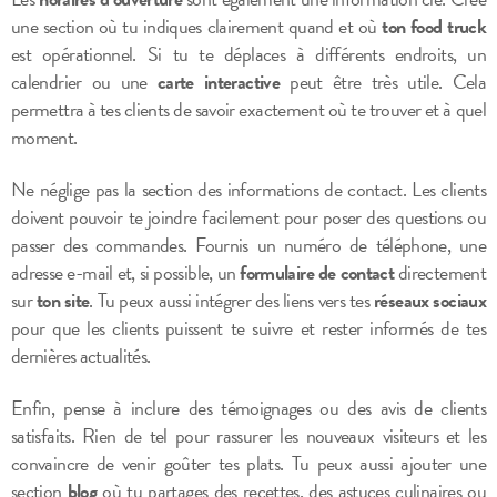
une section où tu indiques clairement quand et où
ton food truck
est opérationnel. Si tu te déplaces à différents endroits, un
calendrier ou une
carte interactive
peut être très utile. Cela
permettra à tes clients de savoir exactement où te trouver et à quel
moment.
Ne néglige pas la section des informations de contact. Les clients
doivent pouvoir te joindre facilement pour poser des questions ou
passer des commandes. Fournis un numéro de téléphone, une
adresse e-mail et, si possible, un
formulaire de contact
directement
sur
ton site
. Tu peux aussi intégrer des liens vers tes
réseaux sociaux
pour que les clients puissent te suivre et rester informés de tes
dernières actualités.
Enfin, pense à inclure des témoignages ou des avis de clients
satisfaits. Rien de tel pour rassurer les nouveaux visiteurs et les
convaincre de venir goûter tes plats. Tu peux aussi ajouter une
section
blog
où tu partages des recettes, des astuces culinaires ou