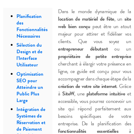
Dans le monde dynamique de la
Planification
location de matériel de fête
, un
site
des
web bien conçu
peut être un atout
Fonctionnalités
majeur pour attirer et fidéliser vos
Nécessaires
clients. Que vous soyez un
Sélection du
entrepreneur débutant
ou un
Design et de
propriétaire de petite entreprise
l’Interface
cherchant à élargir votre présence en
Utilisateur
ligne, ce guide est conçu pour vous
Optimisation
accompagner dans chaque étape de la
SEO pour
création de votre site internet
. Grâce
Atteindre un
à
SiteW
, une
plateforme intuitive
et
Public Plus
Large
accessible, vous pourrez concevoir un
site qui répond parfaitement aux
Intégration de
besoins spécifiques de votre
Systèmes de
Réservation et
entreprise. De la planification des
de Paiement
fonctionnalités essentielles
à