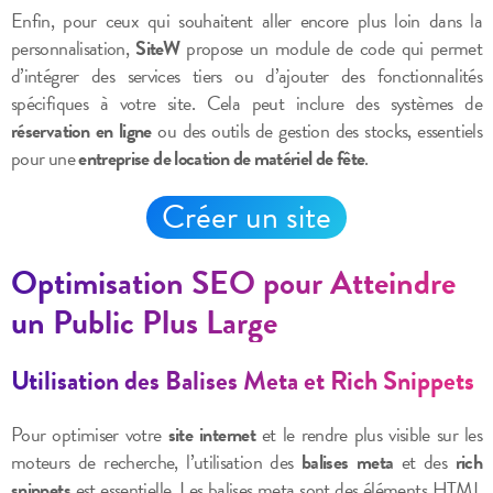
Enfin, pour ceux qui souhaitent aller encore plus loin dans la
personnalisation,
SiteW
propose un module de code qui permet
d’intégrer des services tiers ou d’ajouter des fonctionnalités
spécifiques à votre site. Cela peut inclure des systèmes de
réservation en ligne
ou des outils de gestion des stocks, essentiels
pour une
entreprise de location de matériel de fête
.
Créer un site
Optimisation SEO pour Atteindre
un Public Plus Large
Utilisation des Balises Meta et Rich Snippets
Pour optimiser votre
site internet
et le rendre plus visible sur les
moteurs de recherche, l’utilisation des
balises meta
et des
rich
snippets
est essentielle. Les balises meta sont des éléments HTML