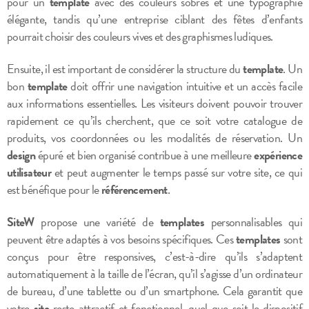
pour un
template
avec des couleurs sobres et une typographie
élégante, tandis qu’une entreprise ciblant des fêtes d’enfants
pourrait choisir des couleurs vives et des graphismes ludiques.
Ensuite, il est important de considérer la structure du
template
. Un
bon
template
doit offrir une navigation intuitive et un accès facile
aux informations essentielles. Les visiteurs doivent pouvoir trouver
rapidement ce qu’ils cherchent, que ce soit votre catalogue de
produits, vos coordonnées ou les modalités de réservation. Un
design
épuré et bien organisé contribue à une meilleure
expérience
utilisateur
et peut augmenter le temps passé sur votre site, ce qui
est bénéfique pour le
référencement
.
SiteW
propose une variété de
templates
personnalisables qui
peuvent être adaptés à vos besoins spécifiques. Ces
templates
sont
conçus pour être responsives, c’est-à-dire qu’ils s’adaptent
automatiquement à la taille de l’écran, qu’il s’agisse d’un ordinateur
de bureau, d’une tablette ou d’un smartphone. Cela garantit que
votre
site
reste attractif et fonctionnel, quel que soit le dispositif