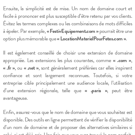
Ensuite, la simplicité est de mise. Un nom de domaine court et
facile à prononcer est plus susceptible d’être retenu par vos clients.
Évitez les termes complexes ou les combinaisons de mots difficiles
à épeler. Par exemple,
« FestivEquipement.com »
pourrait être une
option plus mémorable que
« LocationMaterielPourFetes.com »
.
Il est également conseillé de choisir une extension de domaine
appropriée. Les extensions les plus courantes, comme
« .com »
,
« .fr »
, ou
« .net »
, sont généralement préférées car elles inspirent
confiance et sont largement reconnues. Toutefois, si votre
entreprise cible principalement une audience locale, l’utilisation
d’une extension régionale, telle que
« .paris »
, peut être
avantageuse.
Enfin, assurez-vous que le nom de domaine que vous souhaitez est
disponible. Des outils en ligne permettent de vérifier la disponibilité
d’un nom de domaine et de proposer des alternatives similaires si
celui-ci est déjà pris. Une fois que vous avez trouvé le nom parfait,