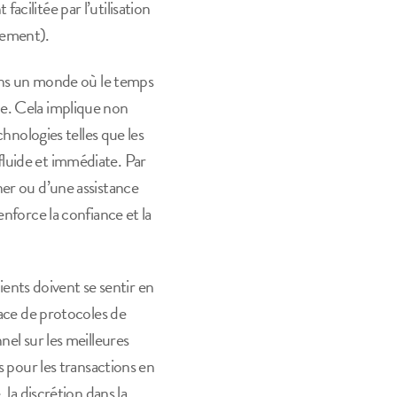
cilitée par l’utilisation
gement).
ns un monde où le temps
le. Cela implique non
chnologies telles que les
luide et immédiate. Par
er ou d’une assistance
nforce la confiance et la
lients doivent se sentir en
lace de protocoles de
nel sur les meilleures
s pour les transactions en
 la discrétion dans la