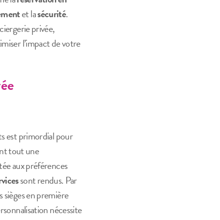
ement
et la
sécurité
.
ciergerie privée,
imiser l’impact de votre
vée
ts est primordial pour
ant tout une
ptée aux préférences
rvices
sont rendus. Par
s sièges en première
ersonnalisation nécessite