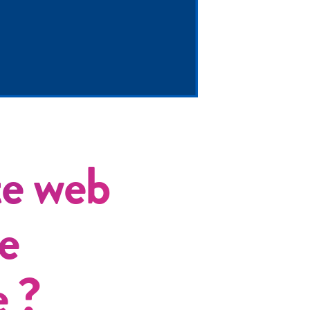
te web
e
e ?