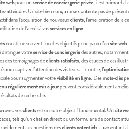
site web
pour un
service de conciergerie privée
, il est primordial
itez atteindre. Un site bien conçu ne se contente pas de présent
ctif dans l’acquisition de nouveaux
clients
, l’amélioration de la
c
acilitation de l’accès à vos
services en ligne
.
nts
constitue souvent l’un des objectifs principaux d’un
site web
.
i distingue votre
service de conciergerie
des autres, notamment p
sez des témoignages de
clients satisfaits
, des études de cas illust
té pour captiver l’attention des visiteurs. En outre, l’
optimisatio
uciale pour augmenter votre
visibilité en ligne
. Des
mots-clés
per
enu régulièrement mis à jour
peuvent considérablement amélior
résultats de recherche.
on
avec vos
clients
est un autre objectif fondamental. Un
site w
caces, tels qu’un
chat en direct
ou un formulaire de contact intuit
 rapidement aux questions des
clients potentiels
, augmentant ai