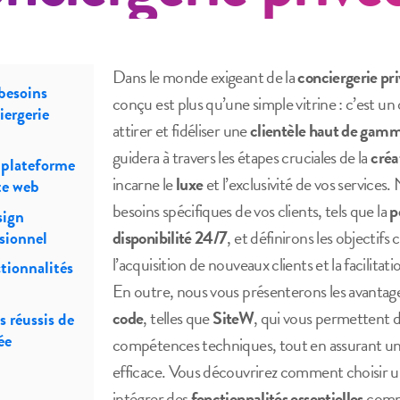
Dans le monde exigeant de la
conciergerie pr
besoins
conçu est plus qu’une simple vitrine : c’est un 
iergerie
attirer et fidéliser une
clientèle haut de gam
guidera à travers les étapes cruciales de la
créa
 plateforme
incarne le
luxe
et l’exclusivité de vos services
te web
besoins spécifiques de vos clients, tels que la
p
sign
disponibilité 24/7
, et définirons les objectifs
ssionnel
l’acquisition de nouveaux clients et la facilita
tionnalités
En outre, nous vous présenterons les avantag
code
, telles que
SiteW
, qui vous permettent d
s réussis de
ée
compétences techniques, tout en assurant une
efficace. Vous découvrirez comment choisir 
intégrer des
fonctionnalités essentielles
comm