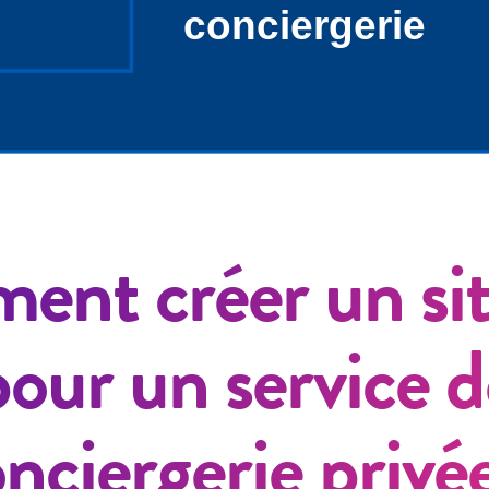
nt créer un si
pour un service d
nciergerie privé