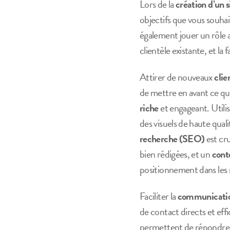
Lors de la
création d’un 
objectifs que vous souha
également jouer un rôle a
clientèle existante, et la f
Attirer de nouveaux
clie
de mettre en avant ce qu
riche
et engageant. Utili
des visuels de haute quali
recherche (SEO)
est cr
bien rédigées, et un
cont
positionnement dans les 
Faciliter la
communicati
de contact directs et effi
permettent de répondre