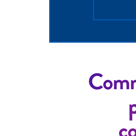
Comme
co