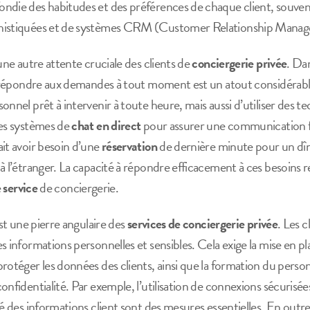
die des habitudes et des préférences de chaque client, souvent fa
phistiquées et de systèmes CRM (Customer Relationship Mana
une autre attente cruciale des clients de
conciergerie privée
. Da
 à répondre aux demandes à tout moment est un atout considérab
nnel prêt à intervenir à toute heure, mais aussi d’utiliser des te
les systèmes de
chat en direct
pour assurer une communication f
it avoir besoin d’une
réservation
de dernière minute pour un dîn
à l’étranger. La capacité à répondre efficacement à ces besoins re
e
service
de conciergerie.
est une pierre angulaire des
services de conciergerie privée
. Les c
s informations personnelles et sensibles. Cela exige la mise en p
otéger les données des clients, ainsi que la formation du person
onfidentialité. Par exemple, l’utilisation de connexions sécurisée
é des informations client sont des mesures essentielles. En outre,