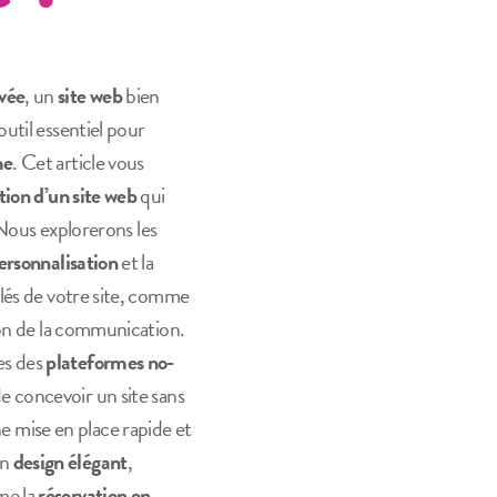
ivée
, un
site web
bien
outil essentiel pour
me
. Cet article vous
tion d’un site web
qui
. Nous explorerons les
ersonnalisation
et la
 clés de votre site, comme
tion de la communication.
es des
plateformes no-
e concevoir un site sans
 mise en place rapide et
un
design élégant
,
e la
réservation en