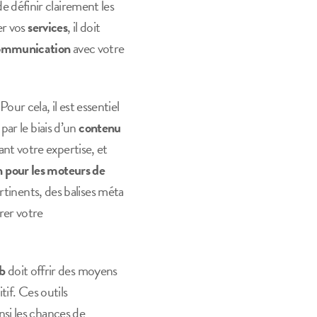
 de définir clairement les
er vos
services
, il doit
ommunication
avec votre
 Pour cela, il est essentiel
ar le biais d’un
contenu
rant votre expertise, et
n pour les moteurs de
tinents, des balises méta
er votre
eb
doit offrir des moyens
if. Ces outils
nsi les chances de