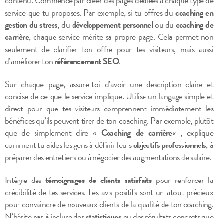
contenu. Commence par créer des pages dédiées à chaque type de
service que tu proposes. Par exemple, si tu offres du
coaching en
gestion du stress
, du
développement personnel
ou du
coaching de
carrière
, chaque service mérite sa propre page. Cela permet non
seulement de clarifier ton offre pour tes visiteurs, mais aussi
d’améliorer ton
référencement SEO
.
Sur chaque page, assure-toi d’avoir une description claire et
concise de ce que le service implique. Utilise un langage simple et
direct pour que tes visiteurs comprennent immédiatement les
bénéfices qu’ils peuvent tirer de ton coaching. Par exemple, plutôt
que de simplement dire «
Coaching de carrière
« , explique
comment tu aides les gens à définir leurs
objectifs professionnels
, à
préparer des entretiens ou à négocier des augmentations de salaire.
Intègre des
témoignages de clients satisfaits
pour renforcer la
crédibilité de tes services. Les avis positifs sont un atout précieux
pour convaincre de nouveaux clients de la qualité de ton coaching.
N’hésite pas à inclure des
statistiques
ou des résultats concrets que