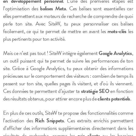
en développement personnel
. L’une des premières étapes est
l’optimisation des
balises Meta
. Ces balises sont essentielles car
elles permettent aux moteurs de recherche de comprendre de quoi
parle ton site. Avec SiteW, tu peux personnaliser ces balises
facilement, ce qui te permet de mettre en avant les
mots-clés
les
plus pertinents pour ton activité.
Mais ce n’est pas tout ! SiteW intègre également
Google Analytics
,
un outil puissant qui te permet de suivre les performances de ton
site. Grâce à Google Analytics, tu peux obtenir des informations
précieuses sur le comportement des visiteurs : combien de temps ils
passent sur ton site, quelles pages ils visitent, et d’où ils viennent.
Ces données te permettent d’ajuster ta
stratégie SEO
en fonction
des résultats obtenus, pour attirer encore plus de
clients potentiels
.
En plus de ces outils, SiteW te propose des fonctionnalités comme
l’activation des
Rich Snippets
. Ces extraits enrichis permettent
d’afficher des informations supplémentaires directement dans les
résultats de recherche, comme les
avis clients
ou les horaires