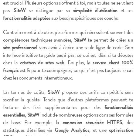
est crucial. Plusieurs options s’offrent à toi, mais toutes ne se valent
pas.
SiteW
se distingue par sa
simplicité d’utilisation
et ses
fonctionnalités adaptées
aux besoins spécifiques des coachs.
Contrairement à d’autres plateformes qui nécessitent souvent des
compétences techniques avancées,
SiteW
te permet de
créer un
site professionnel
sans avoir à écrire une seule ligne de code. Son
interface intuitive te guide pas à pas, ce qui est idéal si tu débutes
dans la
création de sites web
. De plus, le
service client 100%
français
est là pour t’accompagner, ce qui n’est pas toujours le cas
chez les concurrents internationaux.
En termes de coûts,
SiteW
propose des tarifs compétitifs sans
sacrifier la qualité. Tandis que d’autres plateformes peuvent te
facturer des frais supplémentaires pour des
fonctionnalités
essentielles
,
SiteW
inclut de nombreuses options dans ses formules
de base. Par exemple, la
connexion sécurisée HTTPS
, des
statistiques détaillées via
Google Analytics
, et une
optimisation