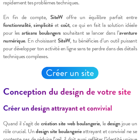
rapidement tes problèmes techniques.
En fin de compte,
SiteW
offre un équilibre parfait entre
fonctionnalité
,
simplicité
et
coût
, ce qui en fait la solution idéale
pour les
artisans boulangers
souhaitant se lancer dans l’
aventure
numérique
. En choisissant
SiteW
, tu bénéficies d’un outil puissant
pour développer ton activité en ligne sans te perdre dans des détails
techniques complexes.
Créer un site
Conception du design de votre site
Créer un design attrayant et convivial
Quand il s’agit de
création site web boulangerie
, le
design
joue un
rôle crucial. Un
design site boulangerie
attrayant et convivial ne se
contente pas de séduire l’œil, il doit aussi refléter l’identité unique