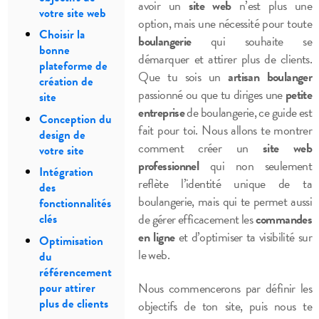
avoir un
site web
n’est plus une
votre site web
option, mais une nécessité pour toute
Choisir la
boulangerie
qui souhaite se
bonne
démarquer et attirer plus de clients.
plateforme de
Que tu sois un
artisan boulanger
création de
passionné ou que tu diriges une
petite
site
entreprise
de boulangerie, ce guide est
Conception du
fait pour toi. Nous allons te montrer
design de
comment créer un
site web
votre site
professionnel
qui non seulement
Intégration
reflète l’identité unique de ta
des
boulangerie, mais qui te permet aussi
fonctionnalités
de gérer efficacement les
commandes
clés
en ligne
et d’optimiser ta visibilité sur
Optimisation
le web.
du
référencement
Nous commencerons par définir les
pour attirer
plus de clients
objectifs de ton site, puis nous te