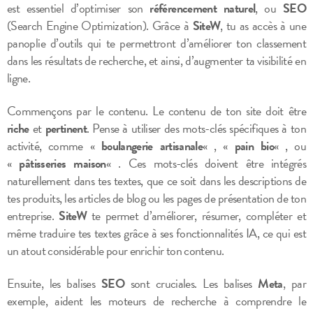
est essentiel d’optimiser son
référencement naturel
, ou
SEO
(Search Engine Optimization). Grâce à
SiteW
, tu as accès à une
panoplie d’outils qui te permettront d’améliorer ton classement
dans les résultats de recherche, et ainsi, d’augmenter ta visibilité en
ligne.
Commençons par le contenu. Le contenu de ton site doit être
riche
et
pertinent
. Pense à utiliser des mots-clés spécifiques à ton
activité, comme «
boulangerie artisanale
« , «
pain bio
« , ou
«
pâtisseries maison
« . Ces mots-clés doivent être intégrés
naturellement dans tes textes, que ce soit dans les descriptions de
tes produits, les articles de blog ou les pages de présentation de ton
entreprise.
SiteW
te permet d’améliorer, résumer, compléter et
même traduire tes textes grâce à ses fonctionnalités IA, ce qui est
un atout considérable pour enrichir ton contenu.
Ensuite, les balises
SEO
sont cruciales. Les balises
Meta
, par
exemple, aident les moteurs de recherche à comprendre le