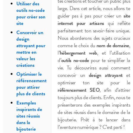
tes créations et toucher un public plus
Utiliser des
large. Dans cet article, nous allons te
outils no-code
guider pas à pas pour créer un
site
pour créer son
internet pour artisans
qui reflète
site
parfaitement ton savoir-faire unique.
Concevoir un
Nous aborderons des sujets cruciaux
design
comme le choix du
nom de domaine
,
attrayant pour
mettre en
l’
hébergement web
, et l’utilisation
valeur les
d’
outils no-code
pour te simplifier la
créations
vie. Tu découvriras aussi comment
Optimiser le
concevoir un
design attrayant
et
référencement
optimiser ton site pour le
pour attirer
référencement SEO
, afin d’attirer
plus de clients
toujours plus de clients. Enfin, nous te
Exemples
présenterons des exemples inspirants
inspirants de
de sites réussis dans le domaine de la
sites réussis
bijouterie. Prêt à te lancer dans
dans la
l’aventure numérique ? C’est parti !
bijouterie