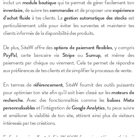
inclut un
module boutique
qui te permet de gérer facilement ton
inventaire
, de suivre tes
commandes
et de proposer une
expérience
d’achat fluide
à tes clients. La
gestion automatique des stocks
est
particulièrement utile pour éviter les surventes et maintenir tes
clients informés de la disponibilité des produits.
De plus, SiteW offre des
options de paiement flexibles
, y compris
PayPal
, carte bancaire via
Stripe
ou
Sumup
, et même des
paiements par chèque ou virement. Cela te permet de répondre
aux préférences de tes clients et de simplifier le processus de vente.
En termes de
référencement
, SiteW fournit des outils puissants
pour optimiser ton site afin qu’il soit bien classé sur les
moteurs de
recherche
. Avec des fonctionnalités comme les
balises Meta
personnalisables
et l’intégration de
Google Analytics
, tu peux suivre
et améliorer la visibilité de ton site, attirant ainsi plus de visiteurs
intéressés par tes créations.