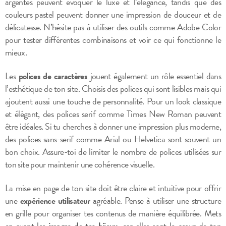
argentés peuvent évoquer le luxe et l’élégance, tandis que des
couleurs pastel peuvent donner une impression de douceur et de
délicatesse. N’hésite pas à utiliser des outils comme Adobe Color
pour tester différentes combinaisons et voir ce qui fonctionne le
mieux.
Les
polices de caractères
jouent également un rôle essentiel dans
l’esthétique de ton site. Choisis des polices qui sont lisibles mais qui
ajoutent aussi une touche de personnalité. Pour un look classique
et élégant, des polices serif comme Times New Roman peuvent
être idéales. Si tu cherches à donner une impression plus moderne,
des polices sans-serif comme Arial ou Helvetica sont souvent un
bon choix. Assure-toi de limiter le nombre de polices utilisées sur
ton site pour maintenir une cohérence visuelle.
La mise en page de ton site doit être claire et intuitive pour offrir
une
expérience utilisateur
agréable. Pense à utiliser une structure
en grille pour organiser tes contenus de manière équilibrée. Mets
en avant les
images de tes bijoux
, car elles sont le cœur de ton