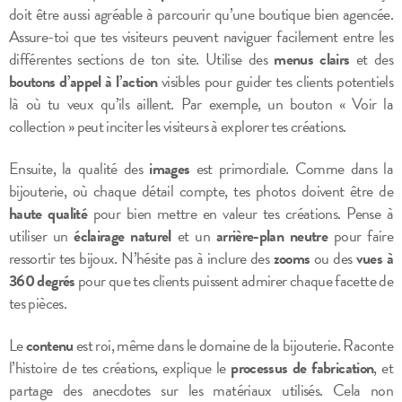
doit être aussi agréable à parcourir qu’une boutique bien agencée.
Assure-toi que tes visiteurs peuvent naviguer facilement entre les
différentes sections de ton site. Utilise des
menus clairs
et des
boutons d’appel à l’action
visibles pour guider tes clients potentiels
là où tu veux qu’ils aillent. Par exemple, un bouton « Voir la
collection » peut inciter les visiteurs à explorer tes créations.
Ensuite, la qualité des
images
est primordiale. Comme dans la
bijouterie, où chaque détail compte, tes photos doivent être de
haute qualité
pour bien mettre en valeur tes créations. Pense à
utiliser un
éclairage naturel
et un
arrière-plan neutre
pour faire
ressortir tes bijoux. N’hésite pas à inclure des
zooms
ou des
vues à
360 degrés
pour que tes clients puissent admirer chaque facette de
tes pièces.
Le
contenu
est roi, même dans le domaine de la bijouterie. Raconte
l’histoire de tes créations, explique le
processus de fabrication
, et
partage des anecdotes sur les matériaux utilisés. Cela non