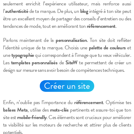
seulement enrichit l’expérience utilisateur, mais renforce aussi
l’
authenticité
de ta marque. De plus, un
blog
intégré à ton site peut
être un excellent moyen de partager des conseils d’entretien ou des
tendances de mode, tout en améliorant ton
référencement
.
Parlons maintenant de la
personnalisation
. Ton site doit refléter
l’identité unique de ta marque. Choisis une
palette de couleurs
et
une
typographie
qui correspondent à l’image que tu veux véhiculer.
Les
templates personnalisés
de
SiteW
te permettent de créer un
design sur mesure sans avoir besoin de compétences techniques.
Créer un site
Enfin, n’oublie pas l’importance du
référencement
. Optimise tes
balises Meta
, utilise des
mots-clés
pertinents et assure-toi que ton
site est
mobile-friendly
. Ces éléments sont cruciaux pour améliorer
ta visibilité sur les moteurs de recherche et attirer plus de clients
potentiels.